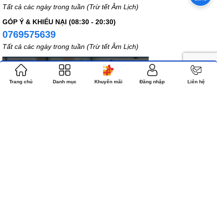
Tất cả các ngày trong tuần (Trừ tết Âm Lịch)
GÓP Ý & KHIẾU NẠI (08:30 - 20:30)
0769575639
Tất cả các ngày trong tuần (Trừ tết Âm Lịch)
Trang chủ
Danh mục
Khuyến mãi
Đăng nhập
Liên hệ
LIÊN KẾT SÀN
Bản quyền thuộc về NHÀ SÁCH CÔNG GIÁO.COM
Cung cấp bởi
Sapo