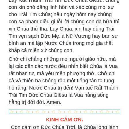
Lạy Rất Thánh Trái Tim Đức Chúa Giêsu, chúng
con xin phó dâng linh hồn và xác cùng mọi sự
cho Trái Tim Chúa; nếu ngày hôm nay chúng
con sa phạm điều gì lỗi lời chúng con đã hứa thì
xin Chúa thứ tha. Lạy Chúa, xin hãy dùng Trái
Tim vẹn sạch Đức Mẹ,là Nữ Vương hay ban sự
bình an mà lập Nước Chúa trong mọi gia thất
khắp cả miền xứ chúng con.
Chớ chi chẳng những mọi người giáo hữu, mà
lại các dân các nước đều nhìn biết Chúa là Vua
rất nhan tư, mà yêu mến phượng thờ. Chớ chi
cả và thiên hạ chóng rập một tiếng tán tạ tung
hô rằng: Nước Chúa trị đến! Vạn tuế Rất Thánh
Trái Tim Đức Chúa Giêsu là Vua hằng sống
hằng trị đời đời. Amen.
KINH CÁM ƠN.
Con cám ơn Đức Chúa Trời, là Chúa lòng lành