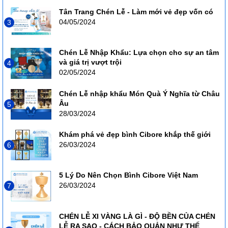
Tân Trang Chén Lễ - Làm mới vẻ đẹp vốn có
04/05/2024
3
Chén Lễ Nhập Khẩu: Lựa chọn cho sự an tâm
và giá trị vượt trội
4
02/05/2024
Chén Lễ nhập khẩu Món Quà Ý Nghĩa từ Châu
Âu
5
28/03/2024
Khám phá vẻ đẹp bình Cibore khắp thế giới
26/03/2024
6
5 Lý Do Nên Chọn Bình Cibore Việt Nam
26/03/2024
7
CHÉN LỄ XI VÀNG LÀ GÌ - ĐỘ BỀN CỦA CHÉN
LỄ RA SAO - CÁCH BẢO QUẢN NHƯ THẾ