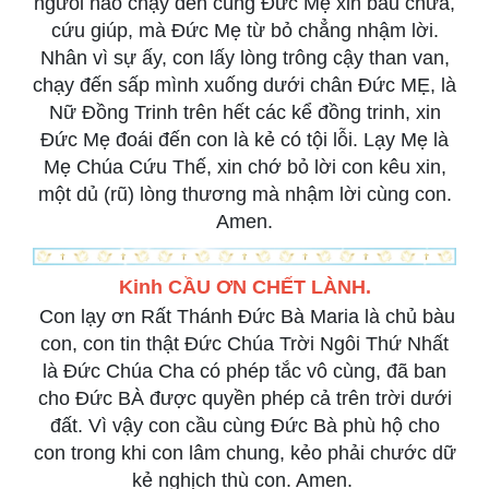
ngừoi nào chạy đến cùng Đức Mẹ xin bàu chữa,
cứu giúp, mà Đức Mẹ từ bỏ chẳng nhậm lời.
Nhân vì sự ấy, con lấy lòng trông cậy than van,
chạy đến sấp mình xuống dưới chân Đức MẸ, là
Nữ Đồng Trinh trên hết các kể đồng trinh, xin
Đức Mẹ đoái đến con là kẻ có tội lỗi. Lạy Mẹ là
Mẹ Chúa Cứu Thế, xin chớ bỏ lời con kêu xin,
một dủ (rũ) lòng thương mà nhậm lời cùng con.
Amen.
Kinh CẦU ƠN CHẾT LÀNH.
Con lạy ơn Rất Thánh Đức Bà Maria là chủ bàu
con, con tin thật Đức Chúa Trời Ngôi Thứ Nhất
là Đức Chúa Cha có phép tắc vô cùng, đã ban
cho Đức BÀ được quyền phép cả trên trời dưới
đất. Vì vậy con cầu cùng Đức Bà phù hộ cho
con trong khi con lâm chung, kẻo phải chước dữ
kẻ nghịch thù con. Amen.