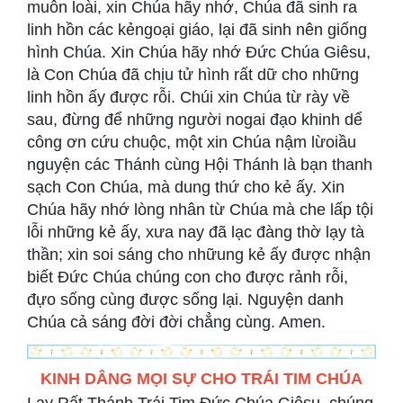
muôn loài, xin Chúa hãy nhớ, Chúa đã sinh ra
linh hồn các kẻngoại giáo, lại đã sinh nên giống
hình Chúa. Xin Chúa hãy nhớ Đức Chúa Giêsu,
là Con Chúa đã chịu tử hình rất dữ cho những
linh hồn ấy được rỗi. Chúi xin Chúa từ rày về
sau, đừng để những người nogai đạo khinh dể
công ơn cứu chuộc, một xin Chúa nậm lừoiầu
nguyện các Thánh cùng Hội Thánh là bạn thanh
sạch Con Chúa, mà dung thứ cho kẻ ấy. Xin
Chúa hãy nhớ lòng nhân từ Chúa mà che lấp tội
lỗi những kẻ ấy, xưa nay đã lạc đàng thờ lạy tà
thần; xin soi sáng cho nhữung kẻ ấy được nhận
biết Đức Chúa chúng con cho được rảnh rỗi,
đựo sống cùng được sống lại. Nguyện danh
Chúa cả sáng đời đời chẳng cùng. Amen.
KINH DÂNG MỌI SỰ CHO TRÁI TIM CHÚA