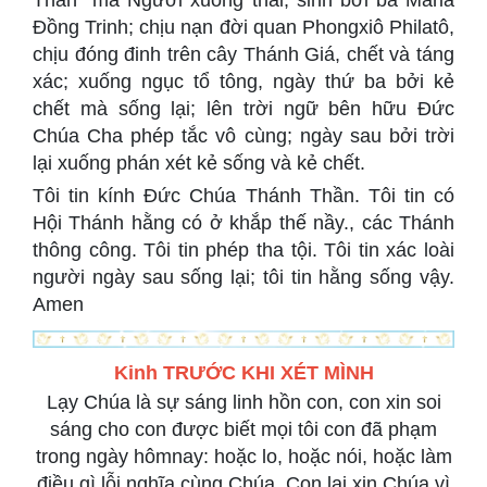
Thần mà Người xuống thai, sinh bởi bà Maria
Đồng Trinh; chịu nạn đời quan Phongxiô Philatô,
chịu đóng đinh trên cây Thánh Giá, chết và táng
xác; xuống ngục tổ tông, ngày thứ ba bởi kẻ
chết mà sống lại; lên trời ngữ bên hữu Đức
Chúa Cha phép tắc vô cùng; ngày sau bởi trời
lại xuống phán xét kẻ sống và kẻ chết.
Tôi tin kính Đức Chúa Thánh Thần. Tôi tin có
Hội Thánh hằng có ở khắp thế nầy., các Thánh
thông công. Tôi tin phép tha tội. Tôi tin xác loài
người ngày sau sống lại; tôi tin hằng sống vậy.
Amen
Kinh TRƯỚC KHI XÉT MÌNH
Lạy Chúa là sự sáng linh hồn con, con xin soi
sáng cho con được biết mọi tôi con đã phạm
trong ngày hômnay: hoặc lo, hoặc nói, hoặc làm
điều gì lỗi nghĩa cùng Chúa. Con lại xin Chúa vì