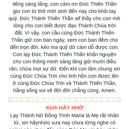
liêng sáng lấng, con cảm ơn Đức Thiên Thần
giư con từ thở mới sinh đến nay cho khỏi tay
quỷ. Đức Thánh Thiên Thần alf thầy cho con mở
lòng cho con biết được đạo Thánh Chúa trời
đất. Vì vậy, con cầu cùng Đức Thánh Thiên
Thần giữ con ban ngày, xem con ban đêm cho
đến trọn đời, kẻo ma quỹ dữ cám dỗ được con.
Con lạy Đức Thánh Thiên Thần khẩn nguyện
cho con thông minh sáng lãng giữ mười điều
răn, chừa mọi sự dữ. Đến khi con lâm chung xin
cùng Đức Chúa Trời cho linh hồn con được lên
ở cùng Đức Chúa Trời và Thánh Thiên Thần,
hằng sống vui vẻ đời đời chẳng cùng. Amen.
Kinh HÃY NHỚ
Lạy Thánh Nữ Đồng Trinh Maria là Mẹ rất nhân
từ, xin hãynhứo xưa nay chưa từng nghe có