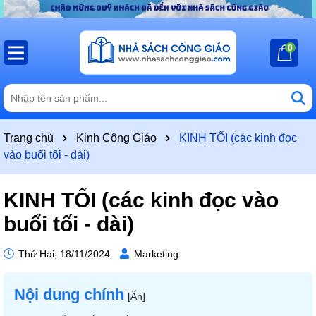
0
Trang chủ
Kinh Công Giáo
KINH TỐI (các kinh đọc
vào buổi tối - dài)
KINH TỐI (các kinh đọc vào
buổi tối - dài)
Thứ Hai, 18/11/2024
Marketing
Nội dung chính
[
Ẩn
]