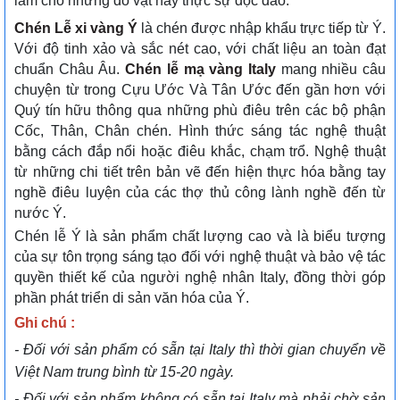
làm cho những đồ vật này thực sự độc đáo.
Chén Lễ xi vàng Ý
là chén được nhập khẩu trực tiếp từ Ý.
Với độ tinh xảo và sắc nét cao, với chất liệu an toàn đạt
chuẩn Châu Âu.
Chén lễ mạ vàng Italy
mang nhiều câu
chuyện từ trong Cựu Ước Và Tân Ước đến gần hơn với
Quý tín hữu thông qua những phù điêu trên các bộ phận
Cốc, Thân, Chân chén. Hình thức sáng tác nghệ thuật
bằng cách đắp nổi hoặc điêu khắc, chạm trổ. Nghệ thuật
từ những chi tiết trên bản vẽ đến hiện thực hóa bằng tay
nghề điêu luyện của các thợ thủ công lành nghề đến từ
nước Ý.
Chén lễ Ý là sản phẩm chất lượng cao và là biểu tượng
của sự tôn trọng sáng tạo đối với nghệ thuật và bảo vệ tác
quyền thiết kế của người nghệ nhân Italy, đồng thời góp
phần phát triển di sản văn hóa của Ý.
Ghi chú :
- Đối với sản phẩm có sẵn tại Italy thì thời gian chuyển về
Việt Nam trung bình từ 15-20 ngày.
- Đối với sản phẩm không có sẵn tại Italy mà phải chờ sản