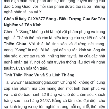
một diện mạo mới, phản ánh sự tôn trọng truyền thống của
đạo Công Giáo, với mỗi sản phẩm được tạo ra bởi những
nghệ nhân tài ba tại Ý.
Chén lễ Italy CLXV377 Sóng - Biểu Tượng Của Sự Tôn
Nghiêm và Tôn Kính
Chén lễ "Sóng" không chỉ là một vật phẩm phụng vụ trong
nghi lễ Thánh thể mà còn là biểu tượng của sự kết nối với
Thiên Chúa.
Với thiết kế tinh xảo và đường nét trang
trọng, "Sóng" là một lời kêu gọi đến sự tôn kính và lòng tin
sâu sắc, được tạo ra bởi những bàn tay tài ba của các nhà
nghệ nhân tại Ý, nơi có một truyền thống lâu đời về nghệ
thuật và văn hóa tôn giáo.
Tinh Thần Phục Vụ và Sự Linh Thiêng
Tại www.nhasachconggiao.com Chúng tôi không chỉ cung
cấp sản phẩm, mà còn mang đến một tinh thần phục vụ
với chế độ bảo hành 12 tháng và chế độ chăm sóc khách
hàng sau mua hàng 24/07. Bằng cả tâm sức đại diện cho
sự kính trọng và sự tôn nghiêm trong mỗi nghi lễ, thể hiện