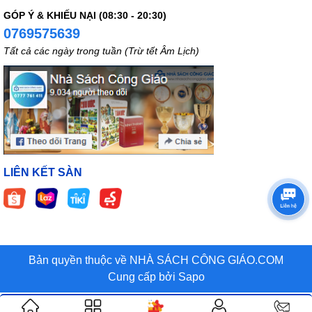
GÓP Ý & KHIẾU NẠI (08:30 - 20:30)
0769575639
Tất cả các ngày trong tuần (Trừ tết Âm Lịch)
LIÊN KẾT SÀN
Bản quyền thuộc về NHÀ SÁCH CÔNG GIÁO.COM
Cung cấp bởi
Sapo