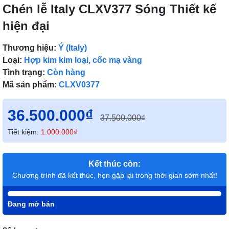
Chén lễ Italy CLXV377 Sóng Thiết kế
hiện đại
Thương hiệu:
Ý (Italy)
Loại:
Hợp kim kim loại, cốc mạ vàng
Tình trạng:
Còn hàng
Mã sản phẩm:
CLXV0377
36.500.000₫
37.500.000₫
Tiết kiệm:
1.000.000₫
Kết thúc còn:
Chương trình đã kết thúc, hẹn gặp lại trong thời gian sớm nhất!
Đang mở bán