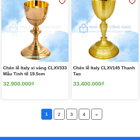
Chén lễ Italy xi vàng CLXV333
Chén lễ Italy CLXV145 Thanh
Mẫu Tinh tế 19.5cm
Tao
32.900.000₫
33.400.000₫
1
2
3
4
»