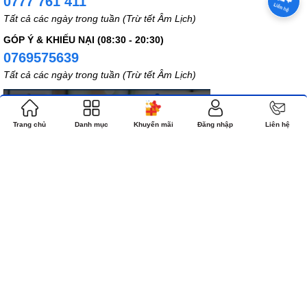
0777 761 411
Tất cả các ngày trong tuần (Trừ tết Âm Lịch)
GÓP Ý & KHIẾU NẠI (08:30 - 20:30)
0769575639
Tất cả các ngày trong tuần (Trừ tết Âm Lịch)
Trang chủ
Danh mục
Khuyến mãi
Đăng nhập
Liên hệ
LIÊN KẾT SÀN
Bản quyền thuộc về NHÀ SÁCH CÔNG GIÁO.COM
Cung cấp bởi
Sapo