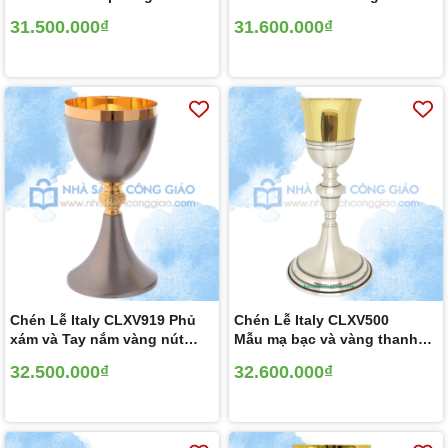
Ba-rốc
Thánh Giá mạ bạc
31.500.000₫
31.600.000₫
Chén Lễ Italy CLXV919 Phủ
Chén Lễ Italy CLXV500
xám và Tay nắm vàng nút
Mẫu mạ bạc và vàng thanh
nho và Chi-Rho 19.5cm
tao 23 cm
32.500.000₫
32.600.000₫