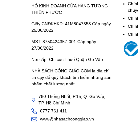
Chín
HỘ KINH DOANH CỬA HÀNG TƯỢNG
chuy
THIÊN PHƯỚC
Chính
Giấy CNĐKHKD: 41M8047553 Cấp ngày
Chín
25/06/2022
Chín
MST: 8750424357-001 Cấp ngày
27/06/2022
Nơi cấp: Chi cục Thuế Quận Gò Vấp
NHÀ SÁCH CÔNG GIÁO.COM là địa chỉ
tin cậy để quý khách tìm kiếm những sản
phẩm chất lượng nhất.
780 Thống Nhất, P.15, Q. Gò Vấp,
TP. Hồ Chí Minh
0777 761 411
www@nhasachconggiao.vn