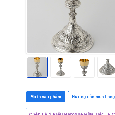
Mô tả sản phẩm
Hướng dẫn mua hàng
Chén Lễ Ý Kiểu Baroque Bữa Tiệc Ly
C