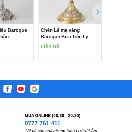
iểu Baroque
Chén Lễ mạ vàng
Chén Lễ Ý 
Thần
Baroque Bữa Tiệc Ly
tiết hoa 
CLXV1568
Liên hệ
Liên hệ
MUA ONLINE (08:30 - 20:30)
0777 761 411
Tất cả các ngày trong tuần (Trừ tết Âm