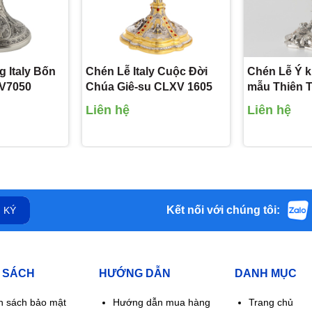
g Italy Bốn
Chén Lễ Italy Cuộc Đời
Chén Lễ Ý k
XV7050
Chúa Giê-su CLXV 1605
mẫu Thiên 
CLXV71563
Liên hệ
Liên hệ
Kết nối với chúng tôi:
 KÝ
 SÁCH
HƯỚNG DẪN
DANH MỤC
h sách bảo mật
Hướng dẫn mua hàng
Trang chủ