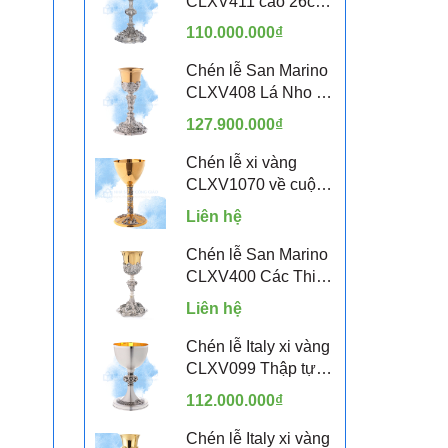
CLXV411 cao 26cm
- 12 Thánh Tông Đồ
110.000.000₫
Chén lễ San Marino
CLXV408 Lá Nho và
Lúa Mì
127.900.000₫
Chén lễ xi vàng
CLXV1070 về cuộc
đời Chúa Giêsu
Liên hệ
Chén lễ San Marino
CLXV400 Các Thiên
Thần
Liên hệ
Chén lễ Italy xi vàng
CLXV099 Thập tự
Celtic
112.000.000₫
Chén lễ Italy xi vàng