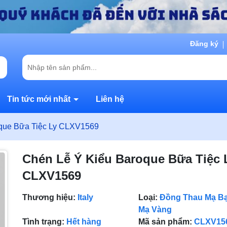
Đăng ký
Tin tức mới nhất
Liên hệ
que Bữa Tiệc Ly CLXV1569
Chén Lễ Ý Kiểu Baroque Bữa Tiệc 
CLXV1569
Thương hiệu:
Italy
Loại:
Đồng Thau Mạ Bạ
Mạ Vàng
Tình trạng:
Hết hàng
Mã sản phẩm:
CLXV15