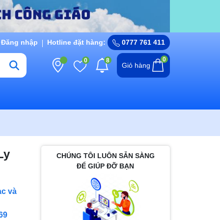
Đăng nhập
Hotline đặt hàng:
0777 761 411
0
0
8
Giỏ hàng
Ly
CHÚNG TÔI LUÔN SẴN SÀNG
ĐỂ GIÚP ĐỠ BẠN
c và
69