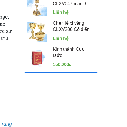
CLXV047 mẫu 3
Thiên Thần Putti
Liên hệ
bạc,
Chén lễ xi vàng
các
CLXV288 Cổ điển
ợc sử
 thủ
Liên hệ
Kinh thánh Cựu
Ước
150.000₫
i
 trung