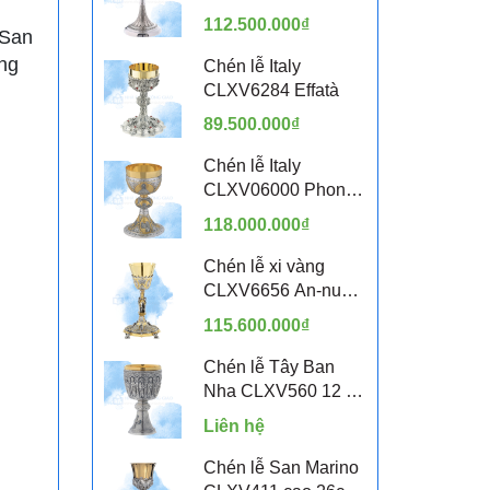
Sách Tin Mừng
112.500.000₫
 San
ông
Chén lễ Italy
CLXV6284 Effatà
89.500.000₫
Chén lễ Italy
CLXV06000 Phong
cách Byzantine
118.000.000₫
Chén lễ xi vàng
CLXV6656 An-nun-
tsi-a-ta 24cm
115.600.000₫
Chén lễ Tây Ban
Nha CLXV560 12 Vị
Thánh Tông Đồ
Liên hệ
Chén lễ San Marino