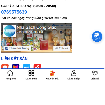
GÓP Ý & KHIẾU NẠI (08:30 - 20:30)
0769575639
Tất cả các ngày trong tuần (Trừ tết Âm Lịch)
LIÊN KẾT SÀN
Trang chủ
Danh mục
Khuyến mãi
Đăng nhập
Liên hệ
Bản quyền thuộc về NHÀ SÁCH CÔNG GIÁO.COM
Cung cấp bởi
Sapo