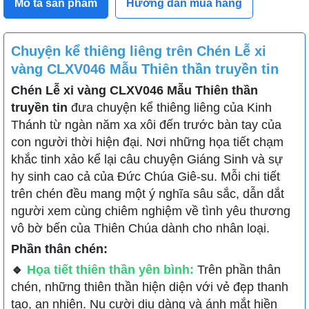
Mô tả sản phẩm
Hướng dẫn mua hàng
Chuyện kể thiêng liêng trên Chén Lễ xi
vàng CLXV046 Mẫu Thiên thần truyền tin
Chén Lễ xi vàng CLXV046 Mẫu Thiên thần
truyền tin
đưa chuyện kể thiêng liêng của Kinh
Thánh từ ngàn năm xa xôi đến trước bàn tay của
con người thời hiện đại. Nơi những họa tiết chạm
khắc tinh xảo kể lại câu chuyện Giáng Sinh và sự
hy sinh cao cả của Đức Chúa Giê-su. Mỗi chi tiết
trên chén đều mang một ý nghĩa sâu sắc, dẫn dắt
người xem cùng chiêm nghiệm về tình yêu thương
vô bờ bến của Thiên Chúa dành cho nhân loại.
Phần thân chén:
🔹
Họa tiết thiên thần yên bình:
Trên phần thân
chén, những thiên thần hiện diện với vẻ đẹp thanh
tao, an nhiên. Nụ cười dịu dàng và ánh mắt hiền