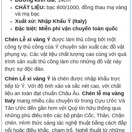
Đường kính dĩa:
14cm
CHẤT LIỆU:
bạc 800/1000, đồng thau mạ vàng
và mạ bạc
Xuất xứ: Nhập Khẩu Ý (Italy)
Đặc biệt: Miễn phí vận chuyển toàn quốc
Chén Lễ xi vàng Ý
được làm thủ công bởi một
công ty thủ công của Ý chuyên sản xuất các đồ vật
phụng vụ. Các vật liệu chất lượng cao cùng với quá
trình sản xuất thủ công làm cho những đồ vật này
thực sự độc đáo.
Chén Lễ xi vàng Ý
là chén được nhập khẩu trực
tiếp từ Ý. Với độ tinh xảo và sắc nét cao, với chất
liệu an toàn đạt chuẩn Châu Âu.
Chén lễ mạ vàng
Italy
mang nhiều câu chuyện từ trong Cựu Ước Và
Tân Ước đến gần hơn với Quý tín hữu thông qua
những phù điêu trên các bộ phận Cốc, Thân, Chân
chén. Hình thức sáng tác nghệ thuật bằng cách đắp
nổi hoặc điêu khắc, chạm trổ. Nghệ thuật từ những