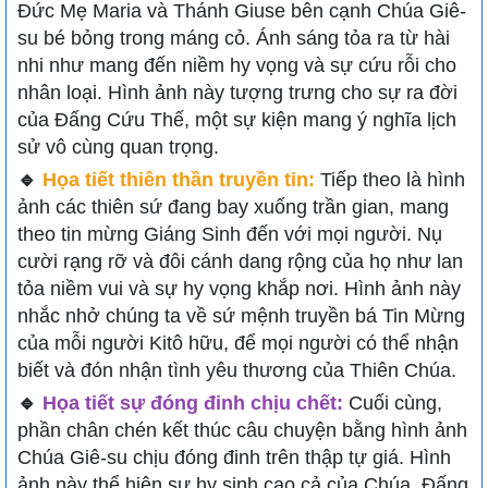
Đức Mẹ Maria và Thánh Giuse bên cạnh Chúa Giê-
su bé bỏng trong máng cỏ. Ánh sáng tỏa ra từ hài
nhi như mang đến niềm hy vọng và sự cứu rỗi cho
nhân loại. Hình ảnh này tượng trưng cho sự ra đời
của Đấng Cứu Thế, một sự kiện mang ý nghĩa lịch
sử vô cùng quan trọng.
🔹
Họa tiết thiên thần truyền tin:
Tiếp theo là hình
ảnh các thiên sứ đang bay xuống trần gian, mang
theo tin mừng Giáng Sinh đến với mọi người. Nụ
cười rạng rỡ và đôi cánh dang rộng của họ như lan
tỏa niềm vui và sự hy vọng khắp nơi. Hình ảnh này
nhắc nhở chúng ta về sứ mệnh truyền bá Tin Mừng
của mỗi người Kitô hữu, để mọi người có thể nhận
biết và đón nhận tình yêu thương của Thiên Chúa.
🔹
Họa tiết sự đóng đinh chịu chết:
Cuối cùng,
phần chân chén kết thúc câu chuyện bằng hình ảnh
Chúa Giê-su chịu đóng đinh trên thập tự giá. Hình
ảnh này thể hiện sự hy sinh cao cả của Chúa, Đấng