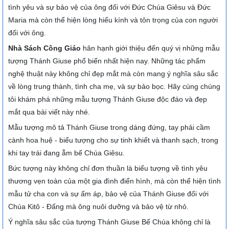
tình yêu và sự bảo vệ của ông đối với Đức Chúa Giêsu và Đức
Maria mà còn thể hiện lòng hiếu kính và tôn trọng của con người
đối với ông.
Nhà Sách Công Giáo
hân hạnh giới thiệu đến quý vị những mẫu
tượng Thánh Giuse phổ biến nhất hiện nay. Những tác phẩm
nghệ thuật này không chỉ đẹp mắt mà còn mang ý nghĩa sâu sắc
về lòng trung thành, tình cha mẹ, và sự bảo bọc. Hãy cùng chúng
tôi khám phá những mẫu tượng Thánh Giuse độc đáo và đẹp
mắt qua bài viết này nhé.
Mẫu tượng mô tả Thánh Giuse trong dáng đứng, tay phải cầm
cành hoa huệ - biểu tượng cho sự tinh khiết và thanh sạch, trong
khi tay trái đang ẵm bế Chúa Giêsu.
Bức tượng này không chỉ đơn thuần là biểu tượng về tình yêu
thương vẹn toàn của một gia đình điển hình, mà còn thể hiện tình
mẫu tử cha con và sự ấm áp, bảo vệ của Thánh Giuse đối với
Chúa Kitô - Đấng mà ông nuôi dưỡng và bảo vệ từ nhỏ.
Ý nghĩa sâu sắc của tượng Thánh Giuse Bế Chúa không chỉ là