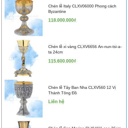
Chén lễ Italy CLXV06000 Phong cách
Byzantine
118.000.000₫
Chén lễ xi vàng CLXV6656 An-nun-tsi-a-
ta 24cm
115.600.000₫
Chén lễ Tây Ban Nha CLXV560 12 Vị
Thánh Tông Đồ
Liên hệ