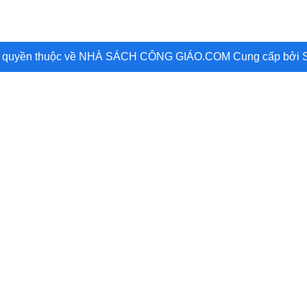
 quyền thuộc về NHÀ SÁCH CÔNG GIÁO.COM
Cung cấp bởi