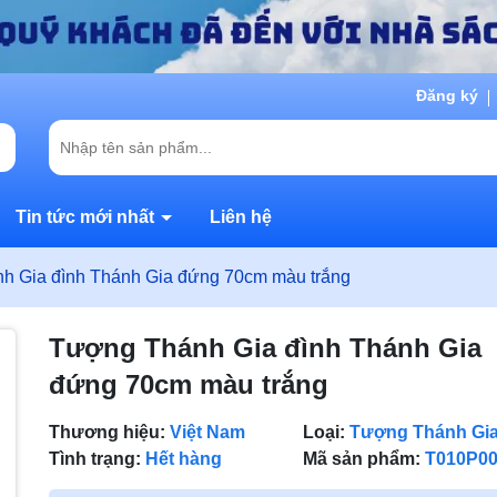
Đăng ký
Tin tức mới nhất
Liên hệ
h Gia đình Thánh Gia đứng 70cm màu trắng
Tượng Thánh Gia đình Thánh Gia
đứng 70cm màu trắng
Thương hiệu:
Việt Nam
Loại:
Tượng Thánh Gi
Tình trạng:
Hết hàng
Mã sản phẩm:
T010P0