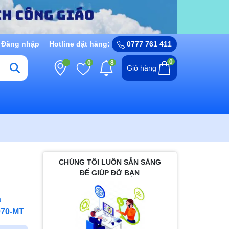
Đăng nhập
Hotline đặt hàng:
0777 761 411
0
0
8
Giỏ hàng
CHÚNG TÔI LUÔN SẴN SÀNG
ĐỂ GIÚP ĐỠ BẠN
a
070-MT