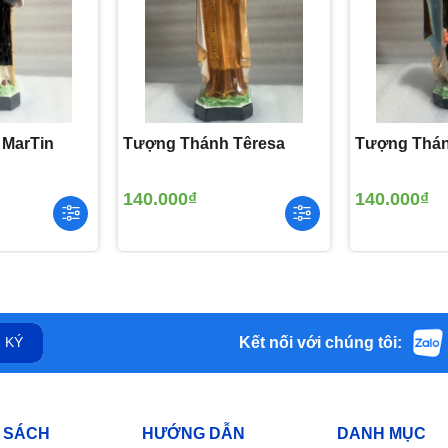
 MarTin
Tượng Thánh Têresa
Tượng Thán
140.000₫
140.000₫
Kết nối với chúng tôi:
 KÝ
 SÁCH
HƯỚNG DẪN
DANH MỤC