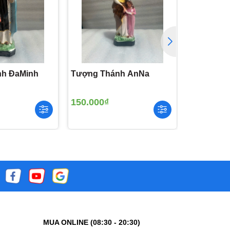
h ĐaMinh
Tượng Thánh AnNa
Tượng Th
150.000₫
120.000₫
MUA ONLINE (08:30 - 20:30)