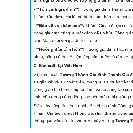
B. Ý nghĩa của việc có tượng gia đình Thánh Gia
- **Tôn vinh gia đình**:
Tượng gia đình Thánh Gia n
Thánh Gia được coi là mô hình hoàn hảo cho mọi gia
- **Bảo vệ và chăm sóc**:
Thánh Giuse được coi là
trong gia đình cũng là một cách để tín hữu Công giá
Đức Maria đối với gia đình của họ.
- **Hướng dẫn tâm hồn**:
Tượng gia đình Thánh Gia
nhau, bằng cách thể hiện lòng kính mến và tôn trọng
C. Sản xuất tại Việt Nam
Việc sản xuất
Tượng Thánh Gia đình Thánh Gia 
sự gắn kết và sự phát triển, mang lại sự thuận tiện 
Công giáo thể hiện lòng tôn kính và sự sáng tạo của
tinh thần trong cộng đồng, tạo nên một môi trường t
Điều này cũng là một cơ hội để mỗi gia đình Công giá
Thánh Gia tạo ra một không gian linh thiêng trong gi
thông qua việc sở hữu và trưng bày những
Tượng T