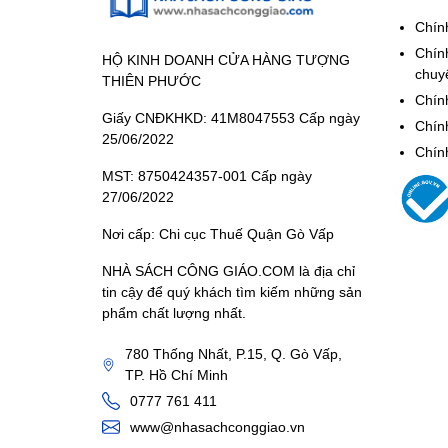
Chín
Chín
HỘ KINH DOANH CỬA HÀNG TƯỢNG
chuy
THIÊN PHƯỚC
Chính
Giấy CNĐKHKD: 41M8047553 Cấp ngày
Chín
25/06/2022
Chín
MST: 8750424357-001 Cấp ngày
27/06/2022
Nơi cấp: Chi cục Thuế Quận Gò Vấp
NHÀ SÁCH CÔNG GIÁO.COM là địa chỉ
tin cậy để quý khách tìm kiếm những sản
phẩm chất lượng nhất.
780 Thống Nhất, P.15, Q. Gò Vấp,
TP. Hồ Chí Minh
0777 761 411
www@nhasachconggiao.vn