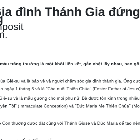
ia đình Thánh Gia đứng
g
mposit
m.
 màu trắng
thường là một khối liên kết, gắn chặt lấy nhau, bao g
húa Giê-su và là bảo vệ và người chăm sóc gia đình thánh gia. Ông đư
ào ngày 1 tháng 5 và là "Cha nuôi Thiên Chúa" (Foster Father of Jesus)
iê-su và là mẫu gương cho mọi phụ nữ. Bà được tôn kính trong nhiều
ên Tội" (Immaculate Conception) và "Đức Maria Mẹ Thiên Chúa" (Mot
ẻ Con thường được đặt cùng với Thánh Giuse và Đức Maria để tạo nên