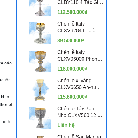
CLBY118 4 Tác Giả
Sách Tin Mừng
112.500.000₫
Chén lễ Italy
CLXV6284 Effatà
89.500.000₫
Chén lễ Italy
CLXV06000 Phong
ồm các
cách Byzantine
118.000.000₫
ợc tôn
Chén lễ xi vàng
CLXV6656 An-nun-
.
tsi-a-ta 24cm
 khía
115.600.000₫
her of
Chén lễ Tây Ban
Nha CLXV560 12 Vị
 hình
Thánh Tông Đồ
Liên hệ
Chén lễ San Marino