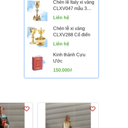
Chén lễ Italy xi vàng
CLXV047 mẫu 3
Thiên Thần Putti
Liên hệ
Chén lễ xi vàng
CLXV288 Cổ điển
Liên hệ
Kinh thánh Cựu
Ước
150.000₫