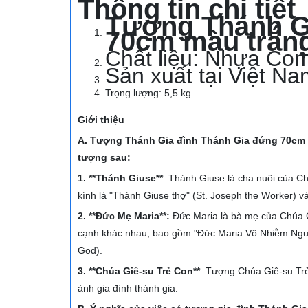
Thông tin chi tiết
Tượng Thánh G
70cm màu trắn
Chất liệu: Nhựa Co
Sản xuất tại Việt Na
Trọng lượng: 5,5 kg
Giới thiệu
A. Tượng Thánh Gia đình Thánh Gia đứng 70cm
tượng sau:
1. **Thánh Giuse**
: Thánh Giuse là cha nuôi của C
kính là "Thánh Giuse thợ" (St. Joseph the Worker) v
2. **Đức Mẹ Maria**:
Đức Maria là bà mẹ của Chúa G
cạnh khác nhau, bao gồm "Đức Maria Vô Nhiễm Nguy
God).
3. **Chúa Giê-su Trẻ Con**
: Tượng Chúa Giê-su Tr
ảnh gia đình thánh gia.