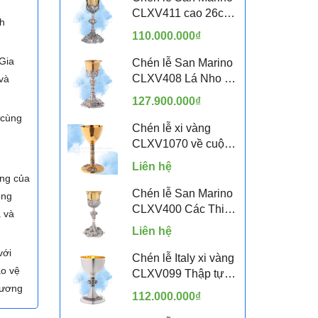
CLXV411 cao 26cm
nh
- 12 Thánh Tông Đồ
110.000.000₫
Gia
Chén lễ San Marino
CLXV408 Lá Nho và
 và
Lúa Mì
127.900.000₫
 cùng
Chén lễ xi vàng
CLXV1070 về cuộc
đời Chúa Giêsu
Liên hệ
ợng của
Chén lễ San Marino
ồng
CLXV400 Các Thiên
a và
Thần
Liên hệ
với
Chén lễ Italy xi vàng
ảo vệ
CLXV099 Thập tự
hương
Celtic
112.000.000₫