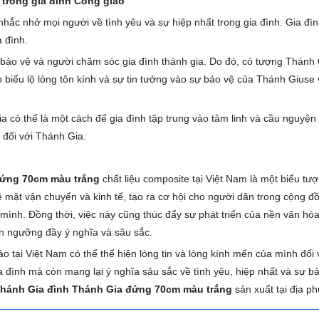
 trong gia đình Công giáo
hắc nhở mọi người về tình yêu và sự hiệp nhất trong gia đình. Gia đì
 đình.
 bảo vệ và người chăm sóc gia đình thánh gia. Do đó, có tượng Thánh 
o biểu lộ lòng tôn kính và sự tin tưởng vào sự bảo vệ của Thánh Giuse
 có thể là một cách để gia đình tập trung vào tâm linh và cầu nguyện
 đối với Thánh Gia.
đứng 70cm màu trắng
chất liệu composite tại Việt Nam là một biểu tư
về mặt vận chuyển và kinh tế, tạo ra cơ hội cho người dân trong cộng đ
 mình. Đồng thời, việc này cũng thúc đẩy sự phát triển của nền văn hó
ín ngưỡng đầy ý nghĩa và sâu sắc.
o tại Việt Nam có thể thể hiện lòng tin và lòng kính mến của mình đối 
a đình mà còn mang lại ý nghĩa sâu sắc về tình yêu, hiệp nhất và sự b
hánh Gia đình Thánh Gia đứng 70cm màu trắng
sản xuất tại địa p