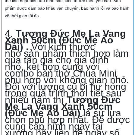
thể linh hoạt biến tấu màu sắc, kích thước theo yêu cầu. Sản
phẩm được đảm bảo khâu vận chuyển, bảo hành lỗi và bảo hành
về thời gian tối đa.
4.
Tượng Đức Mẹ La Vang
Xanh 50cm (Đức Mẹ Áo
Dài) .
Với kích thước
nhỏ sản phẩm thích hợp làm
qùa tân gia cho gia đình
nhỏ, kết hợp cùng với
combo bàn thờ Chúa Mini
phù hợp với không gian nhỏ.
Đối với tượng cũ bị hư hỏng
trong quá trình thời tiết sau
nhiều năm thì
Tượng Đức
Mẹ La Vang Xanh 50cm
(Đức Mẹ Áo Dài)
là sự lựa
chọn phù hợp nhất. Để được
cung cấp hình ngay tại
xưởng hãy liên hệ ngay số