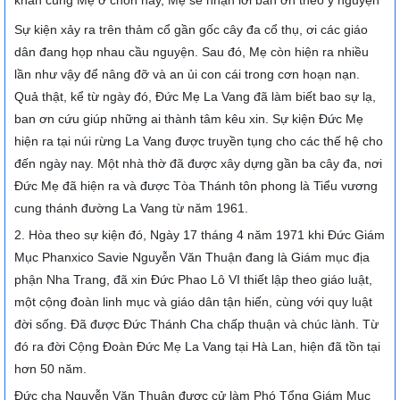
khẩn cùng Mẹ ở chốn này, Mẹ sẽ nhận lời ban ơn theo ý nguyện"
Sự kiện xảy ra trên thảm cổ gần gốc cây đa cổ thụ, ơi các giáo
dân đang họp nhau cầu nguyện. Sau đó, Mẹ còn hiện ra nhiều
lần như vậy để nâng đỡ và an ủi con cái trong cơn hoạn nạn.
Quả thật, kể từ ngày đó, Đức Mẹ La Vang đã làm biết bao sự lạ,
ban ơn cứu giúp những ai thành tâm kêu xin. Sự kiện Đức Mẹ
hiện ra tại núi rừng La Vang được truyền tụng cho các thế hệ cho
đến ngày nay. Một nhà thờ đã được xây dựng gần ba cây đa, nơi
Đức Mẹ đã hiện ra và được Tòa Thánh tôn phong là Tiểu vương
cung thánh đường La Vang từ năm 1961.
2. Hòa theo sự kiện đó, Ngày 17 tháng 4 năm 1971 khi Đức Giám
Mục Phanxico Savie Nguyễn Văn Thuận đang là Giám mục địa
phận Nha Trang, đã xin Đức Phao Lô VI thiết lập theo giáo luật,
một cộng đoàn linh mục và giáo dân tận hiến, cùng với quy luật
đời sống. Đã được Đức Thánh Cha chấp thuận và chúc lành. Từ
đó ra đời Cộng Đoàn Đức Mẹ La Vang tại Hà Lan, hiện đã tồn tại
hơn 50 năm.
Đức cha Nguyễn Văn Thuận được cử làm Phó Tổng Giám Mục