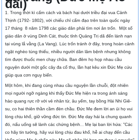
dài)
1. Trong thời kì cấm cách và bách hại dưới triều đại vua Cảnh
Thịnh (1792- 1802), với chiếu chỉ cấm đạo trên toàn quốc ngày
17 tháng 8 năm 1798 các giáo dân phải tìm nơi ân trốn. Một số
giáo dân ở vùng Dinh Cát, thuộc tỉnh Quảng Trị dã đến lánh nạn
tại vùng lắ vằng (La Vang). Lúc trốn tránh ở đây, trong hoàn cảnh
ngặt nghèo túng thiếu, nhiều người dân lâm bệnh nhưng không
tìm được thuốc men chạy chữa. Ban đêm họ họp nhau cầu
nguyện dưới một gốc cây đa cổ thụ, lần hạt kêu xin Đức Mẹ cứu
giúp qua cơn nguy biến.
Một hôm, khi đang cùng nhau cầu nguyện lần chuỗi, đột nhiên
mọi người ngỡ ngàng khi thấy Đức Mẹ hiện ra trong ánh sáng
hào quang rực rỡ với vẻ nhân từ, âu yếm, tay bồng Hài Nhi Giê-
su, co hai thiên thần cầm đèn chầu. Đức Mẹ đem lời an ủi họ vui
lòng chịu khổ, giữ vững đức tin. Đức Mẹ dạy hái la chung quanh
đó, nấu uống sẽ lành các chứng bệnh... Mẹ lại ban lời hứa: "Các
co hãy tin tưởng, hãy vui lòng chịu đau khổ, hễ ai chạy đến cầu