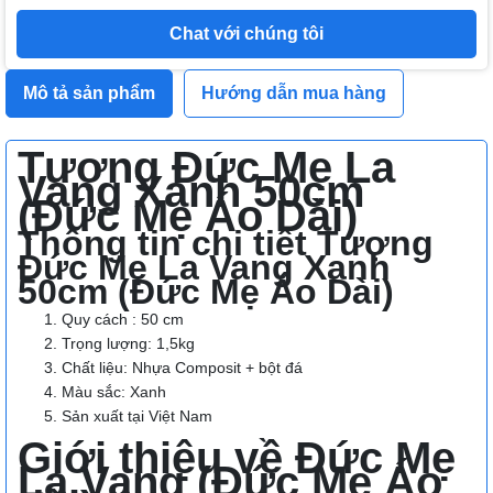
Chat với chúng tôi
Mô tả sản phẩm
Hướng dẫn mua hàng
Tượng Đức Mẹ La
Vang Xanh 50cm
(Đức Mẹ Áo Dài)
Thông tin chi tiết Tượng
Đức Mẹ La Vang Xanh
50cm (Đức Mẹ Áo Dài)
Quy cách : 50 cm
Trọng lượng: 1,5kg
Chất liệu: Nhựa Composit + bột đá
Màu sắc: Xanh
Sản xuất tại Việt Nam
Giới thiệu về Đức Mẹ
La Vang (Đức Mẹ Áo