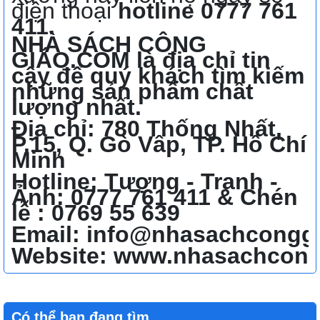
điện thoại
hotline 0777 761
411.
NHÀ SÁCH CÔNG
GIÁO.COM là địa chỉ tin
cậy để quý khách tìm kiếm
những sản phẩm chất
lượng nhất.
Địa chỉ: 780 Thống Nhất,
P.15, Q. Gò Vấp, TP. Hồ Chí
Minh
Hotline: Tượng - Tranh -
Ảnh: 0777 761 411 & Chén
lễ : 0769 55 639
Email: info@nhasachcongg
Website: www.nhasachcon
Có thể bạn đang tìm