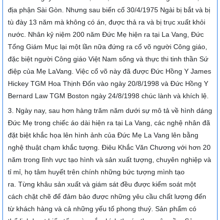
địa phận Sài Gòn. Nhưng sau biến cố 30/4/1975 Ngài bị bắt và bị
tù đày 13 năm mà không có án, được thả ra và bị trục xuất khỏi
nước. Nhân kỷ niệm 200 năm Đức Mẹ hiện ra tại La Vang, Đức
Tổng Giám Mục lại một lần nữa đứng ra cổ võ người Công giáo,
đặc biệt người Công giáo Việt Nam sống và thực thi tinh thần Sứ
điệp của Mẹ LaVang. Việc cổ võ này đã được Đức Hồng Y James
Hickey TGM Hoa Thịnh Đốn vào ngày 20/8/1998 và Đức Hồng Y
Bernard Law TGM Boston ngày 24/8/1998 chúc lành và khích lệ.
3. Ngày nay, sau hơn hàng trăm năm dưới sự mô tả về hình dáng
Đức Mẹ trong chiếc áo dài hiện ra tại La Vang, các nghệ nhân đã
đặt biệt khắc họa lên hình ảnh của Đức Mẹ La Vang lên bằng
nghệ thuật chạm khắc tượng. Điêu Khắc Văn Chương với hơn 20
năm trong lĩnh vực tạo hình và sản xuất tượng, chuyên nghiệp và
tỉ mỉ, họ tâm huyết trên chính những bức tượng mình tạo
ra. Từng khâu sản xuất và giám sát đều được kiểm soát một
cách chặt chẽ để đảm bảo được những yêu cầu chất lượng đến
từ khách hàng và cả những yếu tố phong thuỷ. Sản phẩm có