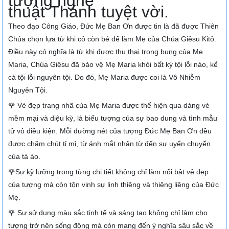
tượng nghệ
thuật Thánh tuyệt vời.
Theo đạo Công Giáo, Đức Mẹ Ban Ơn được tin là đã được Thiên
Chúa chọn lựa từ khi cô còn bé để làm Mẹ của Chúa Giêsu Kitô.
Điều này có nghĩa là từ khi được thụ thai trong bụng của Mẹ
Maria, Chúa Giêsu đã bảo vệ Mẹ Maria khỏi bất kỳ tội lỗi nào, kể
cả tội lỗi nguyên tội. Do đó, Mẹ Maria được coi là Vô Nhiễm
Nguyên Tội.
🌹 Vẻ đẹp trang nhã của Mẹ Maria được thể hiện qua dáng vẻ
mềm mại và diệu kỳ, là biểu tượng của sự bao dung và tình mẫu
tử vô điều kiện. Mỗi đường nét của tượng Đức Mẹ Ban Ơn đều
được chăm chút tỉ mỉ, từ ánh mắt nhân từ đến sự uyển chuyển
của tà áo.
🌹Sự kỹ lưỡng trong từng chi tiết không chỉ làm nổi bật vẻ đẹp
của tượng mà còn tôn vinh sự linh thiêng và thiêng liêng của Đức
Mẹ.
🌹 Sự sử dụng màu sắc tinh tế và sáng tạo không chỉ làm cho
tượng trở nên sống động mà còn mang đến ý nghĩa sâu sắc về