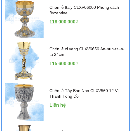
Chén lễ Italy CLXV06000 Phong cách
Byzantine
118.000.000₫
Chén lễ xi vàng CLXV6656 An-nun-tsi-a-
ta 24cm
115.600.000₫
Chén lễ Tây Ban Nha CLXV560 12 Vị
Thánh Tông Đồ
Liên hệ