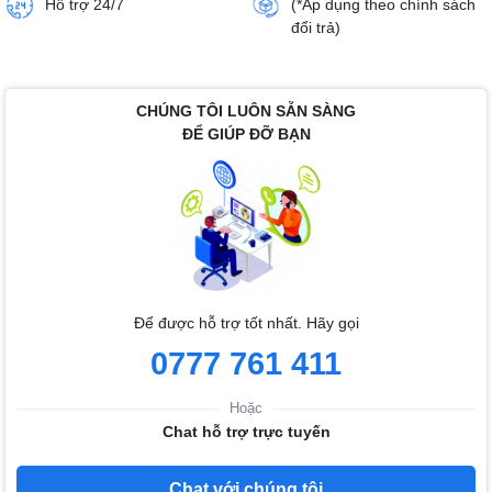
Hỗ trợ 24/7
(*Áp dụng theo chính sách
đổi trả)
CHÚNG TÔI LUÔN SẴN SÀNG
ĐỂ GIÚP ĐỠ BẠN
Để được hỗ trợ tốt nhất. Hãy gọi
0777 761 411
Hoặc
Chat hỗ trợ trực tuyến
Chat với chúng tôi