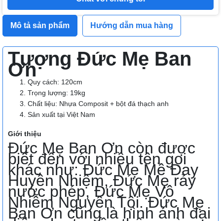
Mô tả sản phẩm
Hướng dẫn mua hàng
Tượng Đức Mẹ Ban
Ơn
Quy cách: 120cm
Trọng lượng: 19kg
Chất liệu: Nhựa Composit + bột đá thạch anh
Sản xuất tại Việt Nam
Giới thiệu
Đức Mẹ Ban Ơn còn được
biết đến với nhiều tên gọi
khác như: Đức Mẹ Mề Đay
Huyền Nhiệm, Đức Mẹ rảy
nước phép, Đức Mẹ Vô
Nhiễm Nguyên Tội. Đức Mẹ
Ban Ơn cũng là hình ảnh đại