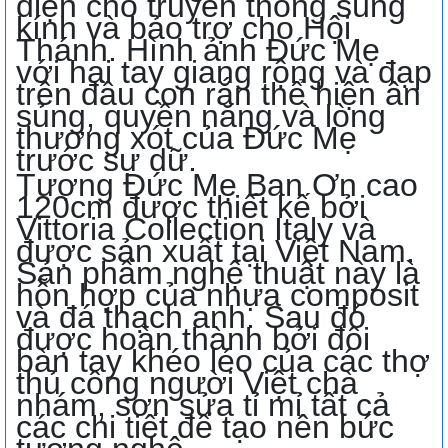
diện cho truyền thống sùng
kính và bảo trợ cho Hội
Thánh. Hình ảnh Đức Mẹ
với hai tay giang rộng và đạp
trên đầu con rắn thể hiện ân
sủng, quyền năng và lòng
thương xót của Đức Mẹ
trước sự dữ.
Tượng Đức Mẹ Ban Ơn cao
120cm được thiết kế bởi
Vittoria Collection Italy và
được sản xuất tại Việt Nam.
Sản phẩm nghệ thuật này là
hỗn hợp của nhựa composit
và đá thạch anh. Sau đó
được hoàn thành bởi đôi
bàn tay khéo léo của các thợ
thủ công người Việt chà
nhám, sơn sửa tỉ mỉ tất cả
các chi tiết để tạo nên bức