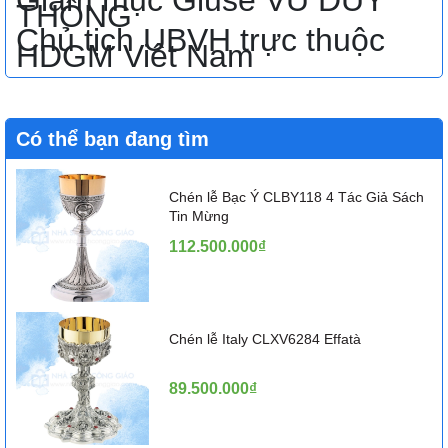
Giám mục Giuse VŨ DUY
THỐNG
Chủ tịch UBVH trực thuộc
HDGM Việt Nam
Có thể bạn đang tìm
Chén lễ Bạc Ý CLBY118 4 Tác Giả Sách
Tin Mừng
112.500.000₫
Chén lễ Italy CLXV6284 Effatà
89.500.000₫