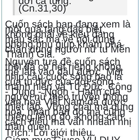
đời ca tụng."
(Cn.31,30)
Cuốn sách bạn đang xem là
một quà tặng đặc biệt,
không phải về kiểu dáng
màu sắc mà về nộ̣i dung
phong phú giúp khám phá
chân dung người nữ tu Mến
Thánh Giá.
Nguyên tựa đề cuốn sách
thôi đã có nét riêng không
thể lẫn vào đâu được. Một
nhịp cầu cuộc sống bao la
của tu đức của đời sống
thánh hiến và Tứ Đức. Công
- Dung - Ngôn - Hạnh của
người nữ theo truyền thống
văn hoá Việt Nam đã được
thiết lập. Vững chãi mà dung
hoà, nhân bản đó mà cũng
thiêng liêng đó, không cần
cách điệu mà vẫn nhuần nhị
thân quen...
Trích: Lời giới thiệu