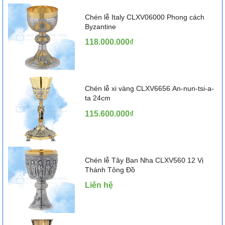
Chén lễ Italy CLXV06000 Phong cách
Byzantine
118.000.000₫
Chén lễ xi vàng CLXV6656 An-nun-tsi-a-
ta 24cm
115.600.000₫
Chén lễ Tây Ban Nha CLXV560 12 Vị
Thánh Tông Đồ
Liên hệ