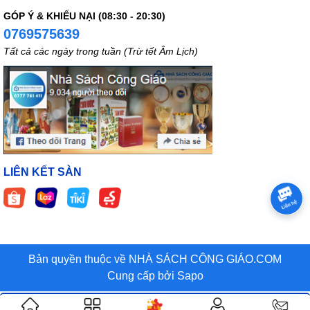
GÓP Ý & KHIẾU NẠI (08:30 - 20:30)
0769575639
Tất cả các ngày trong tuần (Trừ tết Âm Lịch)
LIÊN KẾT SÀN
Bản quyền thuộc về NHÀ SÁCH CÔNG GIÁO.COM
Cung cấp bởi
Sapo