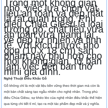
Trong một không gian
nhỏ, việc lựa chọn vật
liệu an toàn và đẹp mắt
là rất quan trọng. Phù
điêu Chúa Giêsu là loại
tượng gỗ, chất liệu vừa
an toàn vừa mang lại
vẻ đẹp tự nhiên và tinh
tế. Với kích thước nhỏ
gọn (10 x 18 cm) sản
phẩm này phù hợp cho
mọi không gian, từ bàn
làm việc đến bàn thờ
mini gia đình.
Nghệ Thuật Điêu Khắc Gỗ
Gỗ không chỉ là một vật liệu bền vững theo thời gian mà còn là
một bản chất sáng tạo ngẫu nhiên cho nghệ nhân. Trong phù
điêu Chúa Giêsu, sự khéo léo của nghệ nhân điêu khắc thể hiện
qua từng chi tiết tỉ mỉ, tạo ra một tác phẩm đẹp mắt và ý nghĩa.