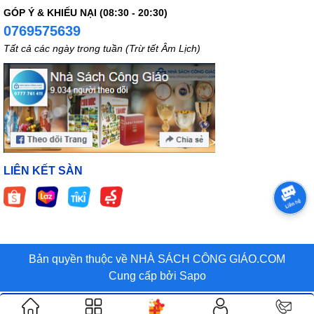
GÓP Ý & KHIẾU NẠI (08:30 - 20:30)
0769575639
Tất cả các ngày trong tuần (Trừ tết Âm Lịch)
LIÊN KẾT SÀN
Bản quyền thuộc về NHÀ SÁCH CÔNG GIÁO.COM
Cung cấp bởi
Sapo