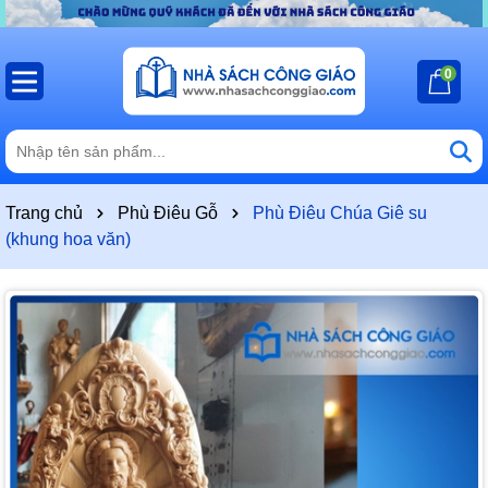
0
Trang chủ
Phù Điêu Gỗ
Phù Điêu Chúa Giê su
(khung hoa văn)