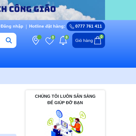
Đăng nhập
Hotline đặt hàng:
0777 761 411
0
0
8
Giỏ hàng
CHÚNG TÔI LUÔN SẴN SÀNG
ĐỂ GIÚP ĐỠ BẠN