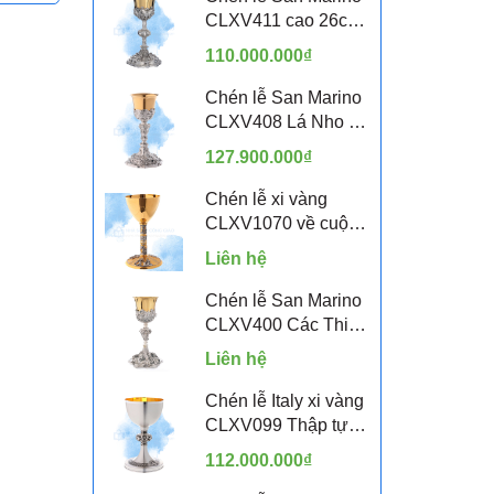
CLXV411 cao 26cm
- 12 Thánh Tông Đồ
110.000.000₫
Chén lễ San Marino
CLXV408 Lá Nho và
Lúa Mì
127.900.000₫
Chén lễ xi vàng
CLXV1070 về cuộc
đời Chúa Giêsu
Liên hệ
Chén lễ San Marino
CLXV400 Các Thiên
Thần
Liên hệ
Chén lễ Italy xi vàng
CLXV099 Thập tự
Celtic
112.000.000₫