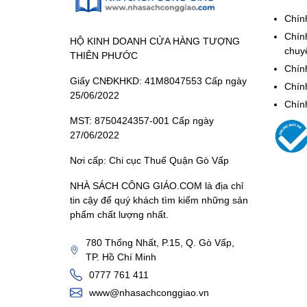
Chín
Chín
HỘ KINH DOANH CỬA HÀNG TƯỢNG
chuy
THIÊN PHƯỚC
Chính
Giấy CNĐKHKD: 41M8047553 Cấp ngày
Chín
25/06/2022
Chín
MST: 8750424357-001 Cấp ngày
27/06/2022
Nơi cấp: Chi cục Thuế Quận Gò Vấp
NHÀ SÁCH CÔNG GIÁO.COM là địa chỉ
tin cậy để quý khách tìm kiếm những sản
phẩm chất lượng nhất.
780 Thống Nhất, P.15, Q. Gò Vấp,
TP. Hồ Chí Minh
0777 761 411
www@nhasachconggiao.vn