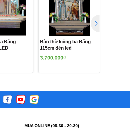
Ba Đấng
Bàn thờ kiếng ba Đấng
Bàn thờ k
 LED
115cm đèn led
135cm đè
3.700.000₫
3.800.00
MUA ONLINE (08:30 - 20:30)