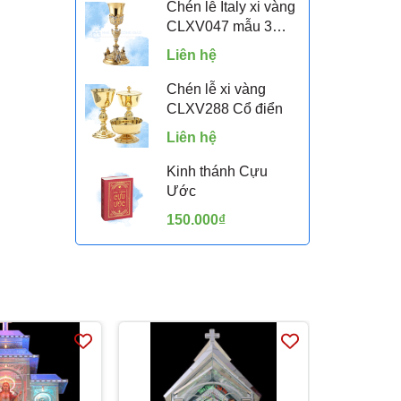
Chén lễ Italy xi vàng
CLXV047 mẫu 3
Thiên Thần Putti
Liên hệ
Chén lễ xi vàng
CLXV288 Cổ điển
Liên hệ
Kinh thánh Cựu
Ước
150.000₫