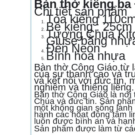
Bàn thờ kiếng b
Chi tiết sản phẩm
Tòa kiếng 110c
Bệ kiếng : 25cm
Tượng Chúa Kit
Giuse bằng nhự
Đèn Neon
Bình hoa nhựa
Bàn thờ Công Giáo từ l
của sự thanh cao và tru
và kết nối với đức tin,
nghiêm và thiêng liêng
.
Bàn thờ Công Giáo là nơi t
Chúa và đức tin. Sản phẩm
một không gian sống lành 
hành các hoạt động tâm li
luôn được bình an và hạn
Sản phẩm được làm từ cá