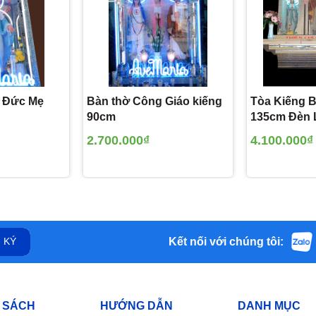
g Đức Mẹ
Bàn thờ Công Giáo kiếng
Tòa Kiếng 
90cm
135cm Đèn
2.700.000₫
4.100.000₫
Kết nối với chúng tôi:
 KÝ
 SÁCH
HƯỚNG DẪN
DANH MỤC