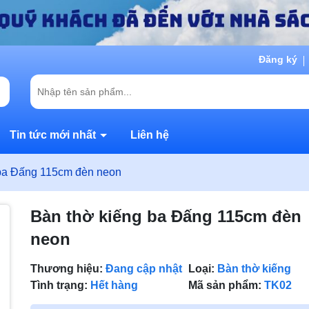
Đăng ký
Tin tức mới nhất
Liên hệ
 ba Đấng 115cm đèn neon
Bàn thờ kiếng ba Đấng 115cm đèn
neon
Thương hiệu:
Đang cập nhật
Loại:
Bàn thờ kiếng
Tình trạng:
Hết hàng
Mã sản phẩm:
TK02