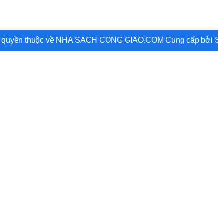
 quyền thuộc về NHÀ SÁCH CÔNG GIÁO.COM
Cung cấp bởi