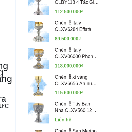
CLBY118 4 Tác Giả
Sách Tin Mừng
112.500.000₫
Chén lễ Italy
CLXV6284 Effatà
89.500.000₫
Chén lễ Italy
CLXV06000 Phong
cách Byzantine
ng
118.000.000₫
g
ang
Chén lễ xi vàng
CLXV6656 An-nun-
tsi-a-ta 24cm
115.600.000₫
ra
hực
Chén lễ Tây Ban
Nha CLXV560 12 Vị
Thánh Tông Đồ
Liên hệ
Chén lễ San Marino