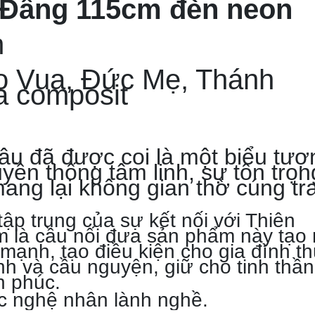
a Đấng 115cm đèn neon
m
o Vua, Đức Mẹ, Thánh
a composit
âu đã được coi là một biểu tượ
yền thống tâm linh, sự tôn trọn
 mang lại không gian thờ cúng tr
ập trung của sự kết nối với Thiên
 là cầu nối đưa sản phẩm này tạo 
mạnh, tạo điều kiện cho gia đình t
nh và cầu nguyện, giữ cho tinh thần
h phúc.
c nghệ nhân lành nghề.